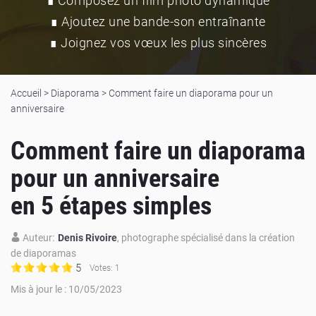
∎ Composez un film photo dynamique
∎ Ajoutez une bande-son entraînante
∎ Joignez vos vœux les plus sincères
Accueil
>
Diaporama
>
Comment faire un diaporama pour un
anniversaire
Comment faire un diaporama
pour un anniversaire
en 5 étapes simples
Auteur:
Denis Rivoire
, photographe spécialisé dans la création
de diaporamas
5
Votes:
1
Mis à jour le : 10/05/2023