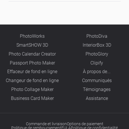
PhotoWorks
PhotoDiva
SmartSHOW 3D
InteriorBox 3D
Photo Calendar Creator
PhotoGlory
Passport Photo Maker
Clipify
Effaceur de fond en ligne
À propos de...
Changeur de fond en ligne
Сommuniqués
Photo Collage Maker
Témoignages
Business Card Maker
Assistance
Commande et livraison
Options de paiement
Politique de remboursement
EULA
Politique de confidentialité